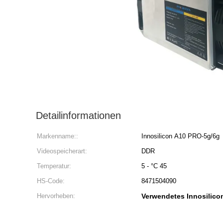
Detailinformationen
Markenname::
Innosilicon A10 PRO-5g/6g
Videospeicherart:
DDR
Temperatur:
5 - °C 45
HS-Code:
8471504090
Hervorheben:
Verwendetes Innosilico