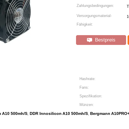
Zahlungsbedingungen:
T
Versorgungsmaterial-
1
Fähigkeit:
Bestpreis
Hashrate:
Fans:
Spezifikation:
Münzen:
n A10 500mh/S
DDR Innosilicon A10 500mh/S
Bergmann A10PRO+
,
,