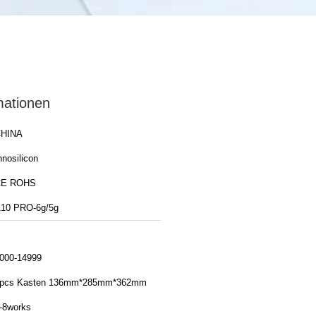
mationen
HINA
nnosilicon
CE ROHS
10 PRO-6g/5g
000-14999
pcs Kasten 136mm*285mm*362mm
-8works