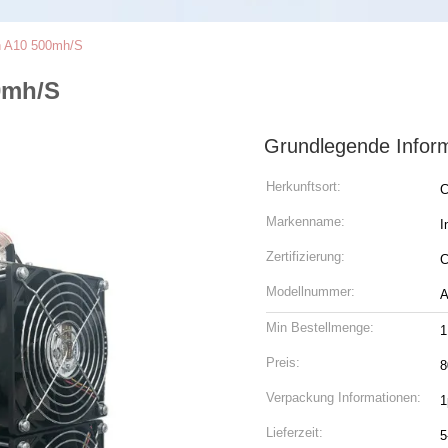
on A10 500mh/S
0mh/S
Grundlegende Infor
Herkunftsort:
C
Markenname:
I
Zertifizierung:
Modellnummer:
A
Min Bestellmenge:
1
Preis:
8
Verpackung Informationen:
1
Lieferzeit:
5