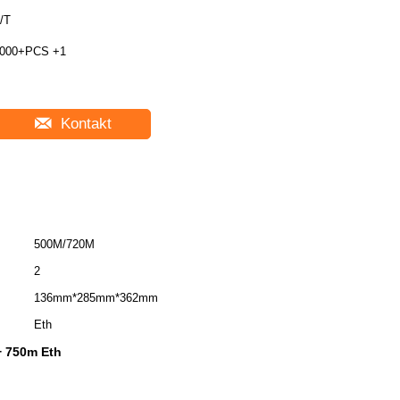
/T
000+PCS +1
Kontakt
500M/720M
2
136mm*285mm*362mm
Eth
 750m Eth