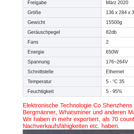
Freigabe
März 2020
Größe
136 x 284 x
Gewicht
15500g
Geräuschpegel
82db
Fans
2
Energie
650W
Spannung
176~264V
Schnittstelle
Ethernet
Temperatur
5 - °C 35
Feuchtigkeit
5 - 95%
Elektronische Technologie Co Shenzhens ASL
Bergmänner, Whatsminer und anderen M
Wir haben in mehr exportiert, als 70 counti
Nachverkaufsfähigkeiten etc. haben.