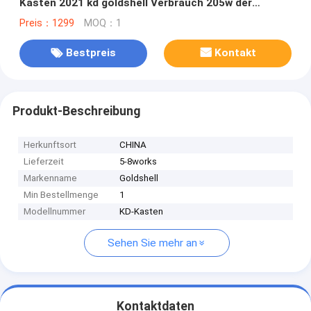
Kasten 2021 kd goldshell Verbrauch 205w der
Münzen-Bergwerksmaschine
Preis：1299
MOQ：1
Bestpreis
Kontakt
Produkt-Beschreibung
Herkunftsort
CHINA
Lieferzeit
5-8works
Markenname
Goldshell
Min Bestellmenge
1
Modellnummer
KD-Kasten
Sehen Sie mehr an
Kontaktdaten