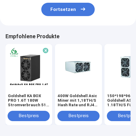
Fortsetzen
Empfohlene Produkte
Goldshell KA BOX
400W Goldshell Asic
150*198*96 
PRO 1.6T 180W
Miner mit 1,18TH/S
Goldshell ASIC
Stromverbrauch 512
Hash Rate und RJ45
1.18TH/S Für 
Bit
Ethernet 10/100M
Mining von KA
Speicheroberfläche
Netzwerk
Münzen
Bestpreis
Bestpreis
Bestprei