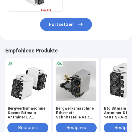
Fortsetzen
Empfohlene Produkte
Bergwerksmaschine
Bergwerksmaschine
Btc Bitmain
Soems Bitmain
Ethernet-
Antminer S19 
Antminer L7
Schnittstelle Asic
140T SHA-25
9160mh/S 9500mh/S
Antminer S19Pro
Antminer s19p
3450W Litecoin
110. BTC SHA256
110t s19j 104t
Bestpreis
Bestpreis
Bestprei
Asic
Bergmann