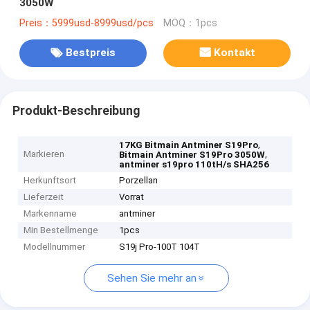
3050W
Preis：5999usd-8999usd/pcs
MOQ：1pcs
Bestpreis
Kontakt
Produkt-Beschreibung
,
17KG Bitmain Antminer S19Pro
Markieren
,
Bitmain Antminer S19Pro 3050W
antminer s19pro 110tH/s SHA256
Herkunftsort
Porzellan
Lieferzeit
Vorrat
Markenname
antminer
Min Bestellmenge
1pcs
Modellnummer
S19j Pro-100T 104T
Sehen Sie mehr an