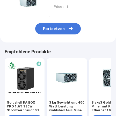
1.18T 400 W
Price： 1
Fortsetzen
Empfohlene Produkte
Goldshell KA BOX
3 kg Gewicht und 400
Blake3 Goldshe
PRO 1.6T 180W
Watt Leistung
Miner mit RJ4
Stromverbrauch 512
Goldshell Asic Miner
Ethernet 10/1
Bit
mit Blake3
Netzwerkverb