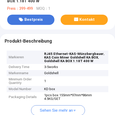
BOX 1.18T 400 W
Preis：399-499
MOQ：1
Bestpreis
Kontakt
Produkt-Beschreibung
,
RJ45 Ethernet-KAS-Münzbergbauer
Markieren
,
KAS Coin Miner Goldshell KA BOX
Goldshell KA BOX 1.18T 400 W
Delivery Time
3-5works
Markenname
Goldshell
Minimum Order
1
Quantity
Model Number
KD box
1pcs box 155mm*97mm*86mm
Packaging Details
4.5KG/SET
Sehen Sie mehr an