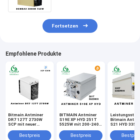
Eingangsspannung 200-240V
Fortsetzen
Empfohlene Produkte
Bitmain Antminer
BITMAIN Antminer
Leistungsstar
DR7 127T 2730W
S19E XP HYD 251T
Bitmain Antmi
SCP mit neuer
5525W mit 200-240V
S21 HYD 335T 
Münze
Stromversorgung
BTC/BCH Mini
200-240V
Bestpreis
Bestpreis
Bestprei
Wechselstrom