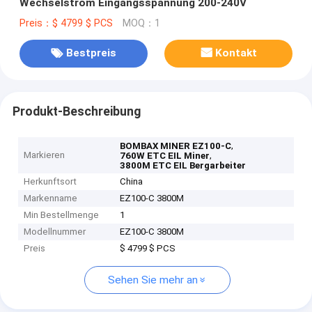
Wechselstrom Eingangsspannung 200-240V
Preis：$ 4799 $ PCS
MOQ：1
Bestpreis
Kontakt
Produkt-Beschreibung
,
BOMBAX MINER EZ100-C
Markieren
,
760W ETC EIL Miner
3800M ETC EIL Bergarbeiter
Herkunftsort
China
Markenname
EZ100-C 3800M
Min Bestellmenge
1
Modellnummer
EZ100-C 3800M
Preis
$ 4799 $ PCS
Sehen Sie mehr an